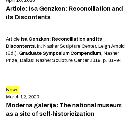
April 10, 2020
Article: Isa Genzken: Reconciliation and
its Discontents
Article
Isa Genzken: Reconciliation and its
Discontents
, in: Nasher Sculpture Center, Leigh Arnold
(Ed.),
Graduate Symposium Compendium
, Nasher
Prize, Dallas: Nasher Sculpture Center 2019, p. 81–94.
News
March 12, 2020
Moderna galerija: The national museum
as a site of self-historicization