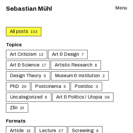
Sebastian Mühl
Menu
All posts
103
Topics
Art Criticism
Art & Design
13
7
Art & Science
Artistic Research
17
8
Design Theory
Museum & Institution
5
2
PhD
Postcinema
Postdoc
20
5
3
Uncategorized
Art & Politics / Utopia
6
39
Zlín
10
Formats
Article
Lecture
Screening
15
27
9